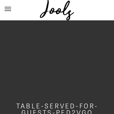
TABLE-SERVED-FOR-
GUESTS-PED2VGQ