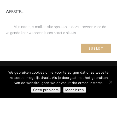
Mijn naam, e-mail en site opslaan in deze browser voor de
volgende keer wanneer ik een reactie plaats.
We gebruiken cookies om ervoor te zorgen dat onze website
zo soepel mogelijk draait. Als je doorgaat met het gebruiken
van de website, gaan we er vanuit dat ermee instemt.
Geen probleem
Meer lezen
CONTACTGEGEVENS
Saturnusstraat 60 U57