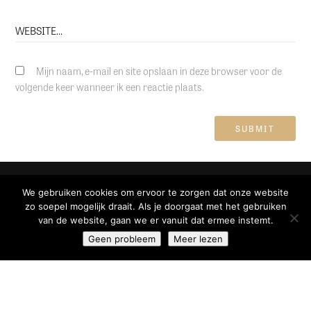
Mijn naam, e-mail en site opslaan in deze browser voor de
volgende keer wanneer ik een reactie plaats.
We gebruiken cookies om ervoor te zorgen dat onze website
zo soepel mogelijk draait. Als je doorgaat met het gebruiken
van de website, gaan we er vanuit dat ermee instemt.
Geen probleem
Meer lezen
CONTACTGEGEVENS
Saturnusstraat 60 U57